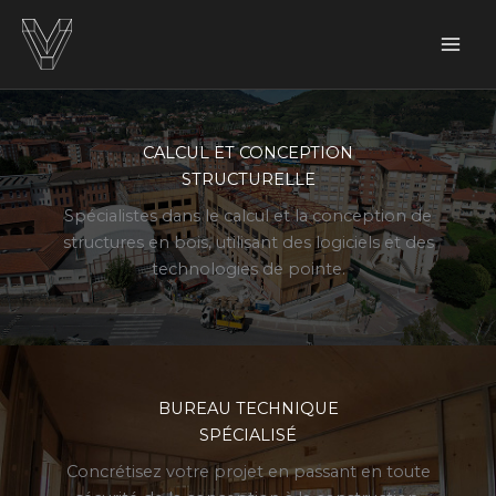
Aller
au
contenu
CALCUL ET CONCEPTION
STRUCTURELLE
Spécialistes dans le calcul et la conception de
structures en bois, utilisant des logiciels et des
technologies de pointe.
BUREAU TECHNIQUE
SPÉCIALISÉ
Concrétisez votre projet en passant en toute